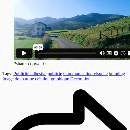
?share=copy#t=0
Tags:
Publicité adhésive
publicté
Communication visuelle
branding
Image de marque
création graphique
Decoration